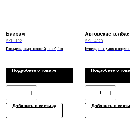
Байрам
Авторские колбаски
SKU:
102
SKU:
4970
Говядина, жир говяжий, вес 0,4 кг
Курица,говядина,специи.вес 
200гр
Подробнее о товаре
Подробнее о товаре
Добавить в корзину
Добавить в корзину