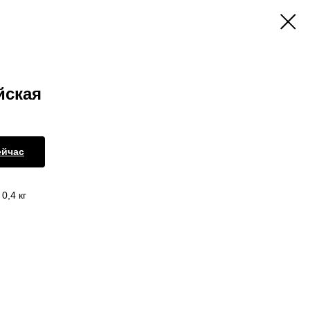
йская
ейчас
0,4 кг