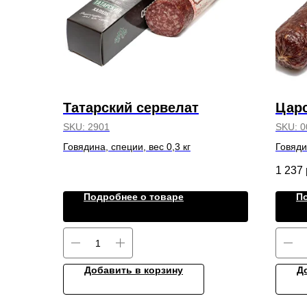
Татарский сервелат
Царс
SKU:
2901
SKU:
0
Говядина, специи, вес 0,3 кг
Говяди
1 237
Подробнее о товаре
П
Добавить в корзину
Д