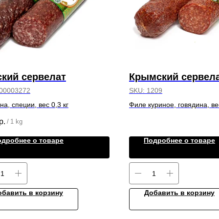
кий сервелат
Крымский сервел
00003272
SKU:
1209
на, специи, вес 0,3 кг
Филе куриное, говядина, вес
р.
/
1 kg
одробнее о товаре
Подробнее о товаре
обавить в корзину
Добавить в корзину