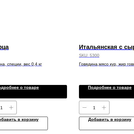
рца
Итальянская с сы
SKU:
5300
на, специи, вес 0,4 кг
Говядина,мясо кур, жир гов
Пармезан, вес 0,3 к
одробнее о товаре
Подробнее о товаре
обавить в корзину
Добавить в корзину