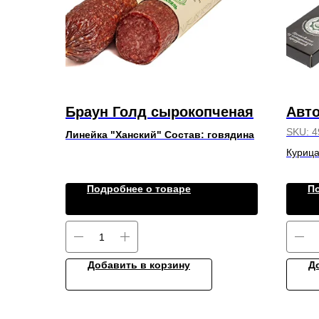
Браун Голд сырокопченая
Авто
SKU:
4
Линейка "Ханский" Состав: говядина
Курица
Подробнее о товаре
П
Добавить в корзину
Д