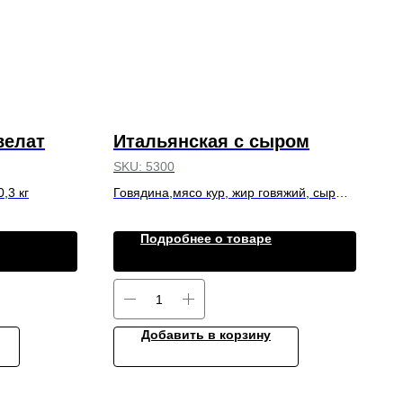
велат
Итальянская с сыром
SKU:
5300
,3 кг
Говядина,мясо кур, жир говяжий, сыр
Пармезан, вес 0,3 к
Подробнее о товаре
Добавить в корзину