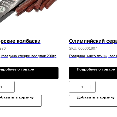
рские колбаски
Олимпийский сер
970
SKU:
000001807
,говядина,специи.вес упак 200гр
Говядина, мясо птицы, вес 0
одробнее о товаре
Подробнее о товаре
обавить в корзину
Добавить в корзину