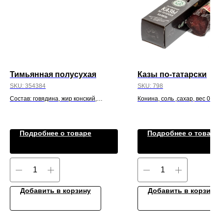
Тимьянная полусухая
Казы по-татарски
SKU:
354384
SKU:
798
Состав: говядина, жир конский,
Конина, соль ,сахар, вес 0,35 
тимьян
Подробнее о товаре
Подробнее о товаре
Добавить в корзину
Добавить в корзину