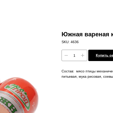
Южная вареная к
SKU:
4636
Купить с
Состав: мясо птицы механичес
питьевая, мука рисовая, соев