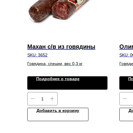
Махан с/в из говядины
Оли
SKU:
3652
SKU:
0
Говядина, специи, вес 0,3 кг
Говяди
Подробнее о товаре
П
Добавить в корзину
Д