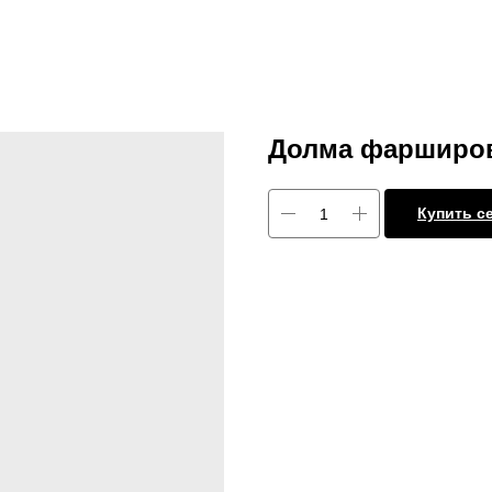
Долма фарширов
Купить с