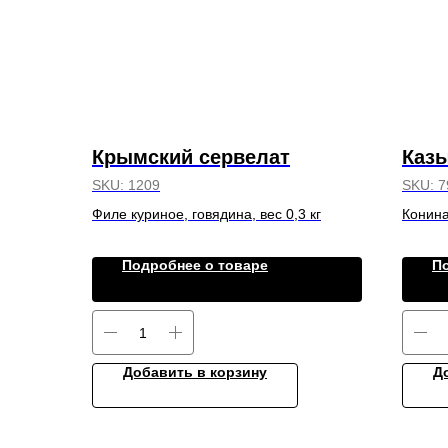
Крымский сервелат
Казы
SKU:
1209
SKU:
7
Филе куриное, говядина, вес 0,3 кг
Конина,
Подробнее о товаре
П
Добавить в корзину
Д